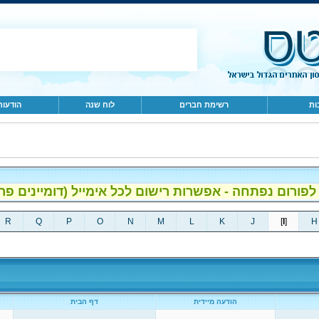
ות
רשימת חברים
לוח שנה
הודעות
ום נפתחה - אפשרות רישום לכל אימייל (דומיינים פרטיים, gmail, הוטמי
R
Q
P
O
N
M
L
K
J
]
I
[
H
הודעה מיידית
דף הבית