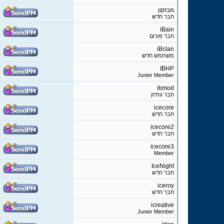
מבזקון
חבר חדש
iBain
חבר פורום
iBclan
משתמש חדש
IBHP
Junior Member
ibmod
חבר וותיק
icecore
חבר חדש
icecore2
חבר חדש
icecore3
Member
IceNight
חבר חדש
iceroy
חבר חדש
icreative
Junior Member