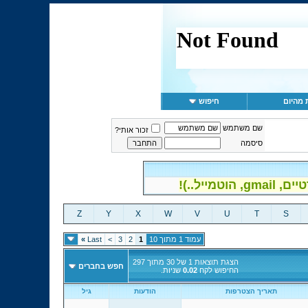
 מהיום
חיפוש
שם משתמש
זכור אותי?
סיסמה
יל..)!
Z
Y
X
W
V
U
T
S
עמוד 1 מתוך 10
1
2
3
>
Last
»
הצגת תוצאות 1 של 30 מתוך 297
חפש בחברים
החיפוש לקח
0.02
שניות.
תאריך הצטרפות
הודעות
גיל