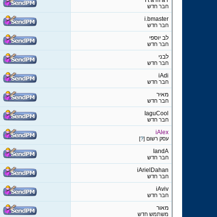
I t a m a r
חבר חדש
i.bmaster
חבר חדש
לב יוספי
חבר חדש
לבני
חבר חדש
iAdi
חבר חדש
מאיר
חבר חדש
IaguCool
חבר חדש
iAlex
עסק רשום [
?
]
IandA
חבר חדש
iArielDahan
חבר חדש
iAviv
חבר חדש
מאור
משתמש חדש