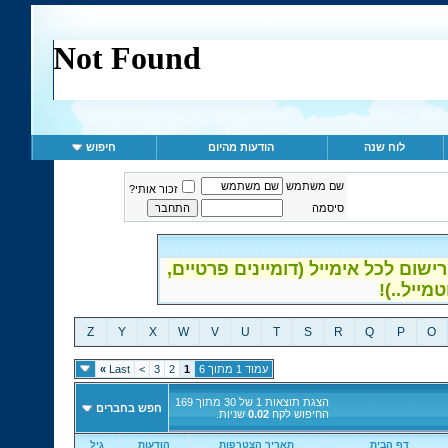
לוח שנה
הודעות מהיום
חיפוש
שם משתמש
זכור אותי?
סיסמה
ום לכל אימייל (דומיינים פרטיים,
Z
Y
X
W
V
U
T
S
R
Q
P
O
עמוד 1 מתוך 6
1
2
3
>
Last
»
הצגת תוצאות 1 של 30 מתוך 169
חפש בחברים
החיפוש לקח
0.02
שניות.
דף הבית
תאריך הצטרפות
הודעות
גיל