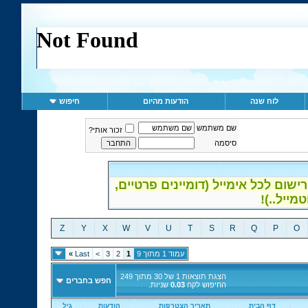
לוח שנה
הודעות מהיום
חיפוש
שם משתמש
זכור אותי?
סיסמה
ום לכל אימייל (דומיינים פרטיים,
Z
Y
X
W
V
U
T
S
R
Q
P
O
עמוד 1 מתוך 9
1
2
3
>
Last
»
הצגת תוצאות 1 של 30 מתוך 249
חפש בחברים
החיפוש לקח
0.03
שניות.
דף הבית
תאריך הצטרפות
הודעות
גיל