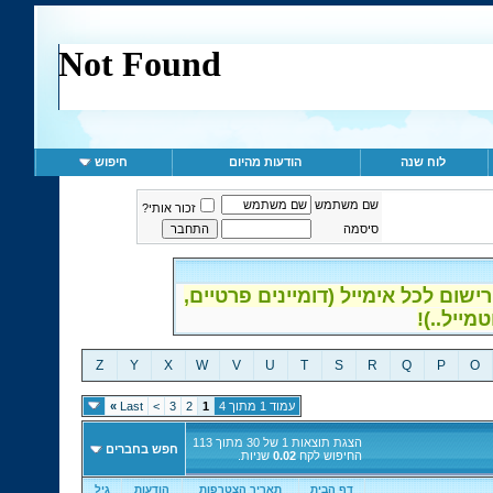
לוח שנה
הודעות מהיום
חיפוש
שם משתמש
זכור אותי?
סיסמה
ום לכל אימייל (דומיינים פרטיים,
Z
Y
X
W
V
U
T
S
R
Q
P
O
עמוד 1 מתוך 4
1
2
3
>
Last
»
הצגת תוצאות 1 של 30 מתוך 113
חפש בחברים
החיפוש לקח
0.02
שניות.
דף הבית
תאריך הצטרפות
הודעות
גיל