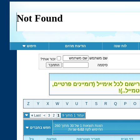
לוח שנה
הודעות מהיום
חיפוש
שם משתמש
זכור אותי?
סיסמה
ום לכל אימייל (דומיינים פרטיים,
Z
Y
X
W
V
U
T
S
R
Q
P
O
עמוד 1 מתוך 9
1
2
3
>
Last
»
הצגת תוצאות 1 של 30 מתוך 260
חפש בחברים
החיפוש לקח
0.02
שניות.
דף הבית
תאריך הצטרפות
הודעות
גיל