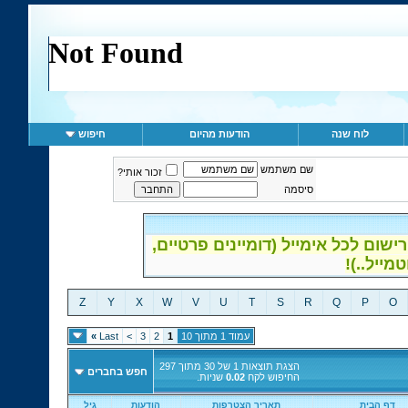
לוח שנה
הודעות מהיום
חיפוש
שם משתמש
זכור אותי?
סיסמה
ום לכל אימייל (דומיינים פרטיים,
Z
Y
X
W
V
U
T
S
R
Q
P
O
עמוד 1 מתוך 10
1
2
3
>
Last
»
הצגת תוצאות 1 של 30 מתוך 297
חפש בחברים
החיפוש לקח
0.02
שניות.
דף הבית
תאריך הצטרפות
הודעות
גיל