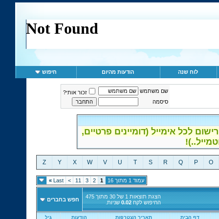
לוח שנה
הודעות מהיום
חיפוש
שם משתמש
זכור אותי?
סיסמה
ום לכל אימייל (דומיינים פרטיים,
Z
Y
X
W
V
U
T
S
R
Q
P
O
עמוד 1 מתוך 16
1
2
3
11
>
Last
»
הצגת תוצאות 1 של 30 מתוך 475
חפש בחברים
החיפוש לקח
0.02
שניות.
דף הבית
תאריך הצטרפות
הודעות
גיל