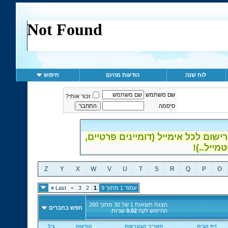
לוח שנה
הודעות מהיום
חיפוש
שם משתמש
זכור אותי?
סיסמה
ום לכל אימייל (דומיינים פרטיים,
Z
Y
X
W
V
U
T
S
R
Q
P
O
עמוד 1 מתוך 9
1
2
3
>
Last
»
הצגת תוצאות 1 של 30 מתוך 260
חפש בחברים
החיפוש לקח
0.02
שניות.
דף הבית
תאריך הצטרפות
הודעות
גיל