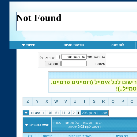
לוח שנה
הודעות מהיום
חיפוש
שם משתמש
זכור אותי?
סיסמה
ום לכל אימייל (דומיינים פרטיים,
Z
Y
X
W
V
U
T
S
R
Q
P
O
עמוד 1 מתוך 206
1
2
3
11
51
101
>
Last
»
הצגת תוצאות 1 של 30 מתוך 6165
חפש בחברים
החיפוש לקח
0.03
שניות.
דף הבית
תאריך הצטרפות
הודעות
גיל