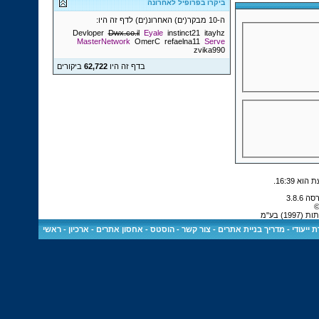
ביקרו בפרופיל לאחרונה
ה-10 מבקר(ים) האחרונ(ים) לדף זה היו:
Devloper
Dwx.co.il
Eyale
instinct21
itayhz
MasterNetwork
OmerC
refaelna11
Serve
zvika990
בדף זה היו
62,722
ביקורים
.
16:39
©
) בע"מ
 ייעודי
-
מדריך בניית אתרים
-
צור קשר
-
הוסטס - אחסון אתרים
-
ארכיון
-
ראשי