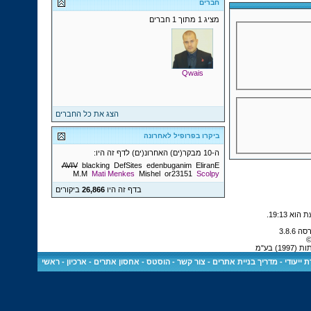
חברים
מציג 1 מתוך 1 חברים
Qwais
הצג את כל החברים
ביקרו בפרופיל לאחרונה
ה-10 מבקר(ים) האחרונ(ים) לדף זה היו:
AVIV
blacking
DefSites
edenbuganim
EliranE
M.M
Mati Menkes
Mishel
or23151
Scolpy
בדף זה היו
26,866
ביקורים
.
19:13
©
 בע"מ
 ייעודי
-
מדריך בניית אתרים
-
צור קשר
-
הוסטס - אחסון אתרים
-
ארכיון
-
ראשי