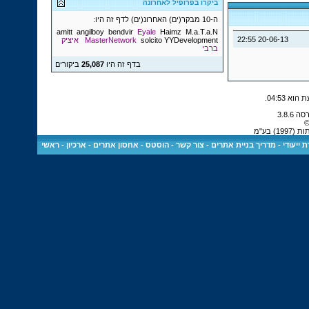
ביקרו בפרופיל לאחרונה
ה-10 מבקר(ים) האחרונ(ים) לדף זה היו:
amitt
angilboy
bendvir
Eyale
Haimz
M.a.T.a.N
22:55
20-06-13
YYDevelopment
solcito
MasterNetwork
איציק
ברבי
בדף זה היו
25,087
ביקורים
.
04:53
©
 בע"מ
 ייעודי
-
מדריך בניית אתרים
-
צור קשר
-
הוסטס - אחסון אתרים
-
ארכיון
-
ראשי