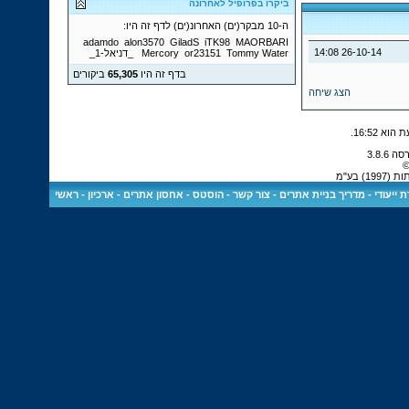
ביקרו בפרופיל לאחרונה
ה-10 מבקר(ים) האחרונ(ים) לדף זה היו:
adamdo
alon3570
GiladS
iTK98
MAORBARI
14:08
26-10-14
Water
Tommy
or23151
Mercory
_דניאל-1_
בדף זה היו
65,305
ביקורים
הצג שיחה
.
16:52
©
 בע"מ
 ייעודי
-
מדריך בניית אתרים
-
צור קשר
-
הוסטס - אחסון אתרים
-
ארכיון
-
ראשי