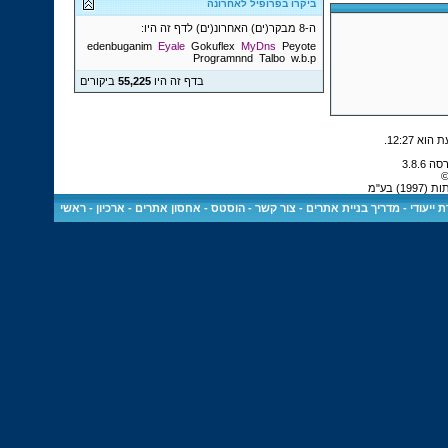
ביקרו בפרופיל לאחרונה
ה-8 מבקר(ים) האחרונ(ים) לדף זה היו:
edenbuganim
Eyale
Gokuflex
MyDns
Peyote
Programnnd
Talbo
w.b.p
בדף זה היו
55,225
ביקורים
.
12:27
©
 בע"מ
 ייעודי
-
מדריך בניית אתרים
-
צור קשר
-
הוסטס - אחסון אתרים
-
ארכיון
-
ראשי