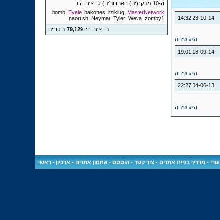
ה-10 מבקר(ים) האחרונ(ים) לדף זה היו:
bomb
Eyale
hakones
itziklug
MasterNetwork
14:32
23-10-14
naorush
Neymar
Tyler
Weva
zomby1
בדף זה היו
79,129
ביקורים
הצג שיחה
19:01
18-09-14
הצג שיחה
22:27
04-06-13
הצג שיחה
ודי
-
מדריך בניית אתרים
-
צור קשר
-
הוסטס - אחסון אתרים
-
ארכיון
-
ראשי