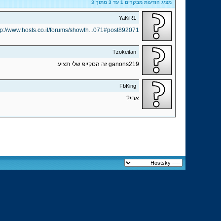
מציג הודעות מבקרים 1 עד
3
מתוך
3
YaKiR1
tp://www.hosts.co.il/forums/showth...071#post892071
Tzokeitan
ganons219 זה הסקייפ שלי תציע.
FbKing
אחי?