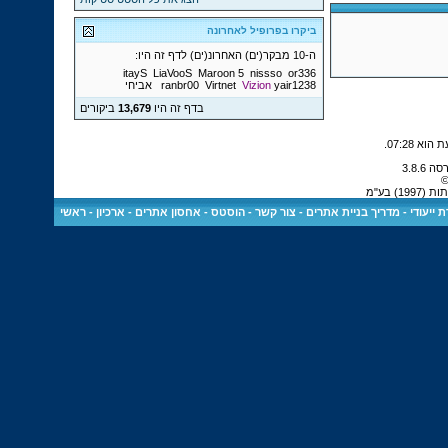
ביקרו בפרופיל לאחרונה
ה-10 מבקר(ים) האחרונ(ים) לדף זה היו:
itayS
LiaVooS
Maroon 5
nissso
or336
yair1238
Vizion
Virtnet
ranbr00
אביחי
בדף זה היו
13,679
ביקורים
.
07:28
©
) בע"מ
 ייעודי
-
מדריך בניית אתרים
-
צור קשר
-
הוסטס - אחסון אתרים
-
ארכיון
-
ראשי