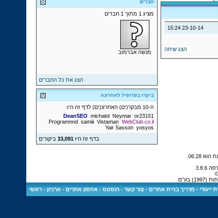
חברים
מציג 1 מתוך 1 חברים
15:24
23-10-14
הצג שיחה
מנשה אברמוב
הצג את כל החברים
ביקרו בפרופיל לאחרונה
ה-10 מבקר(ים) האחרונ(ים) לדף זה היו:
DeanSEO
michalol
Neymar
or23151
Programnnd
samiii
Vistaman
WebClub.co.il
Yair Sasson
yosyos
בדף זה היו
33,091
ביקורים
.
06:28
©
) בע"מ
 ייעודי
-
מדריך בניית אתרים
-
צור קשר
-
הוסטס - אחסון אתרים
-
ארכיון
-
ראשי