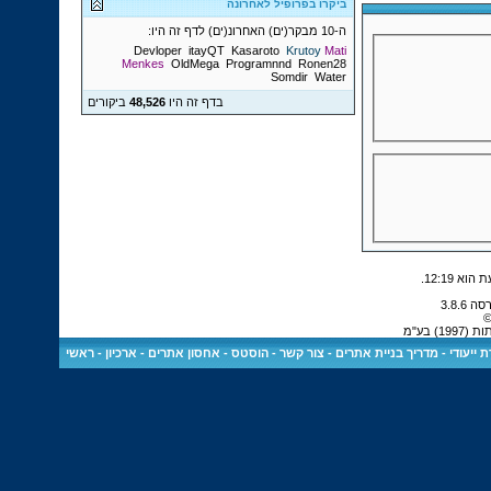
ביקרו בפרופיל לאחרונה
ה-10 מבקר(ים) האחרונ(ים) לדף זה היו:
Devloper
itayQT
Kasaroto
Krutoy
Mati
Menkes
OldMega
Programnnd
Ronen28
Somdir
Water
בדף זה היו
48,526
ביקורים
.
12:19
©
 בע"מ
 ייעודי
-
מדריך בניית אתרים
-
צור קשר
-
הוסטס - אחסון אתרים
-
ארכיון
-
ראשי