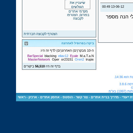
00:49
13-06-12
מקדמי אתרים
בפורום, הצטרפו
לי הנה מספר
לקבוצה
הצטרף לקבוצה חברתית
ביקרו בפרופיל לאחרונה
ה-10 מבקר(ים) האחרונ(ים) לדף זה היו:
BarSpecial
blacking
eliav12
Eyale
M.a.T.a.N
MasterNetwork
Oper
or23151
Oren2
trupix
בדף זה היו
56,510
ביקורים
.
14:36
©
) בע"מ
 ייעודי
-
מדריך בניית אתרים
-
צור קשר
-
הוסטס - אחסון אתרים
-
ארכיון
-
ראשי