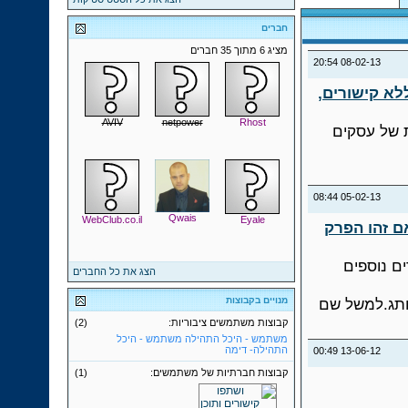
חברים
מציג 6 מתוך 35 חברים
20:54
08-02-13
לא קישורים,
AVIV
netpower
Rhost
ת של עסקים
08:44
05-02-13
Qwais
WebClub.co.il
Eyale
ם זהו הפרק
ם נוספים
הצג את כל החברים
ותג.למשל שם
מנויים בקבוצות
קבוצות משתמשים ציבוריות:
(2)
משתמש - היכל התהילה
משתמש - היכל
התהילה- דימה
00:49
13-06-12
קבוצות חברתיות של משתמשים:
(1)