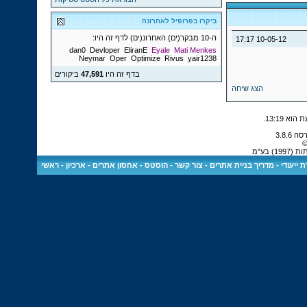
ביקרו בפרופיל לאחרונה
ה-10 מבקר(ים) האחרונ(ים) לדף זה היו:
17:17
10-05-12
dan0
Devloper
EliranE
Eyale
Mati Menkes
Neymar
Oper
Optimize
Rivus
yair1238
בדף זה היו
47,591
ביקורים
הצג שיחה
.
13:19
©
 בע"מ
 ייעודי
-
מדריך בניית אתרים
-
צור קשר
-
הוסטס - אחסון אתרים
-
ארכיון
-
ראשי