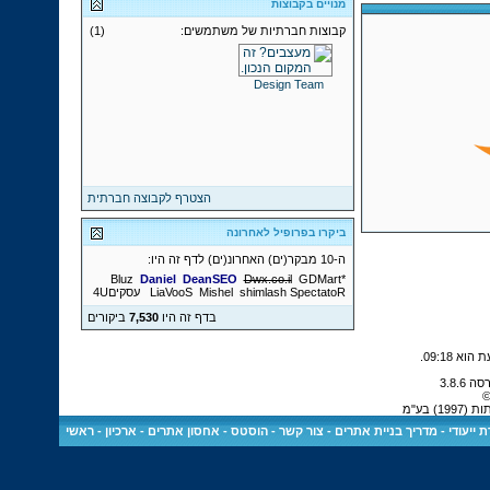
מנויים בקבוצות
קבוצות חברתיות של משתמשים:
(1)
Design Team
הצטרף לקבוצה חברתית
ביקרו בפרופיל לאחרונה
ה-10 מבקר(ים) האחרונ(ים) לדף זה היו:
Daniel
DeanSEO
Dwx.co.il
GDMart
*Bluz
SpectatoR
shimlash
Mishel
LiaVooS
עסקים4U
בדף זה היו
7,530
ביקורים
.
09:18
©
 בע"מ
 ייעודי
-
מדריך בניית אתרים
-
צור קשר
-
הוסטס - אחסון אתרים
-
ארכיון
-
ראשי