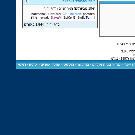
ביקרו בפרופיל לאחרונה
ה-10 מבקר(ים) האחרונ(ים) לדף זה היו:
nahman010
Neutral
Ori The Man
photokol
Tom_l
SwfIt
SpiKerG
SlavaM
roiyak
מידן
בדף זה היו
9,544
ביקורים
.
16:43
©
 בע"מ
 ייעודי
-
מדריך בניית אתרים
-
צור קשר
-
הוסטס - אחסון אתרים
-
ארכיון
-
ראשי