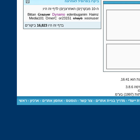
ביקרו בפרופיל לאחרונה
ה-10 מבקר(ים) האחרונ(ים) לדף זה היו:
Bittan
Crazyer
Dynamo
edenbuganim
Haimz
Media101
OmerC
or23151
shayb
xeonuser
בדף זה היו
16,823
ביקורים
.
16:41
©
 בע"מ
 ייעודי
-
מדריך בניית אתרים
-
צור קשר
-
הוסטס - אחסון אתרים
-
ארכיון
-
ראשי