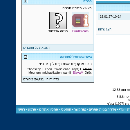
חברים
מציג 2 מתוך 2 חברים
15:01
27-10-14
הצג שיחה
BuildDream
מנשה אברמוב
הצג את כל החברים
ביקרו בפרופיל לאחרונה
ה-10 מבקר(ים) האחרונ(ים) לדף זה היו:
ChaoscripT
chen
ColorSense
itayQT
Media
Megnum
michaelkalfon
samiii
SlavaM
Xr0x
בדף זה היו
24,411
ביקורים
.
12:53
©
 בע"מ
 ייעודי
-
מדריך בניית אתרים
-
צור קשר
-
הוסטס - אחסון אתרים
-
ארכיון
-
ראשי