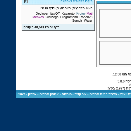
ביקרו בפרופיל לאחרונה
ה-10 מבקר(ים) האחרונ(ים) לדף זה היו:
Devloper
itayQT
Kasaroto
Krutoy
Mati
Menkes
OldMega
Programnnd
Ronen28
Somdir
Water
בדף זה היו
48,541
ביקורים
.
12:58
©
 בע"מ
 ייעודי
-
מדריך בניית אתרים
-
צור קשר
-
הוסטס - אחסון אתרים
-
ארכיון
-
ראשי