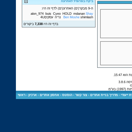
ביקרו בפרופיל לאחרונה
ה-9 מבקר(ים) האחרונ(ים) לדף זה היו:
alon_974
buis
Cyeo
HOLD
mdanan
Shay
shimlash
Ben Moshe
נריה
עסקים4U
בדף זה היו
7,338
ביקורים
.
15:47
©
 בע"מ
 ייעודי
-
מדריך בניית אתרים
-
צור קשר
-
הוסטס - אחסון אתרים
-
ארכיון
-
ראשי