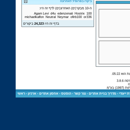
ביקרו בפרופיל לאחרונה
ה-10 מבקר(ים) האחרונ(ים) לדף זה היו:
Agam Levi
d4u
edenzenati
Hostrix
100
michaelkalfon
Neutral
Neymar
ofirb100
or336
בדף זה היו
24,323
ביקורים
.
05:22
©
 בע"מ
 ייעודי
-
מדריך בניית אתרים
-
צור קשר
-
הוסטס - אחסון אתרים
-
ארכיון
-
ראשי