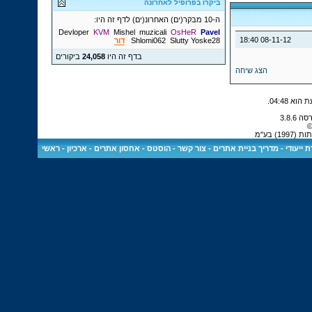
ביקרו בפרופיל לאחרונה
ה-10 מבקר(ים) האחרונ(ים) לדף זה היו:
Devloper
KVM
Mishel
muzicali
OsHeR
Pavel
18:40
08-11-12
Yoske28
Slutty
Shlomi062
דור
בדף זה היו
24,058
ביקורים
הצג שיחה
.
04:48
©
) בע"מ
 ייעודי
-
מדריך בניית אתרים
-
צור קשר
-
הוסטס - אחסון אתרים
-
ארכיון
-
ראשי