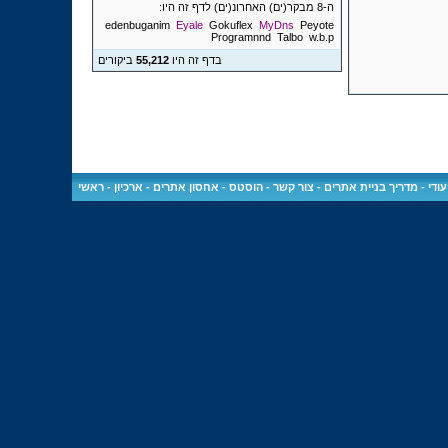
ה-8 מבקר(ים) האחרונ(ים) לדף זה היו:
edenbuganim
Eyale
Gokuflex
MyDns
Peyote
Programnnd
Talbo
w.b.p
בדף זה היו
55,212
ביקורים
ודי
-
מדריך בניית אתרים
-
צור קשר
-
הוסטס - אחסון אתרים
-
ארכיון
-
ראשי