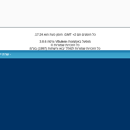
כל הזמנים הם GMT +2. הזמן כעת הוא
17:24
.
מופעל באמצעות VBulletin גרסה 3.8.6
כל הזכויות שמורות ©
כל הזכויות שמורות לסולל יבוא ורשתות (1997) בע"מ
-
שרת ייע