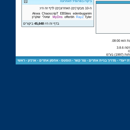
ביקרו בפרופיל לאחרונה
ה-10 מבקר(ים) האחרונ(ים) לדף זה היו:
Akwa
ChaoscripT
EBSites
edenbuganim
Tyler
RayZ
offerbh
MyDns
שאולי
שוקרון
בדף זה היו
45,648
ביקורים
.
08:00
©
) בע"מ
 ייעודי
-
מדריך בניית אתרים
-
צור קשר
-
הוסטס - אחסון אתרים
-
ארכיון
-
ראשי