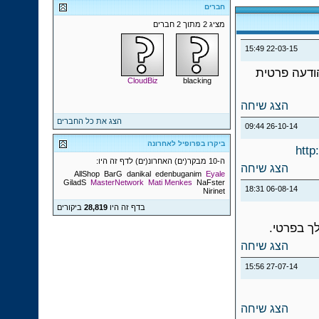
חברים
מציג 2 מתוך 2 חברים
15:49
22-03-15
ודעה פרטית
CloudBiz
blacking
הצג שיחה
הצג את כל החברים
09:44
26-10-14
ביקרו בפרופיל לאחרונה
http
ה-10 מבקר(ים) האחרונ(ים) לדף זה היו:
הצג שיחה
AllShop
BarG
danikal
edenbuganim
Eyale
GiladS
MasterNetwork
Mati Menkes
NaFster
18:31
06-08-14
Nirinet
בדף זה היו
28,819
ביקורים
הצג שיחה
15:56
27-07-14
הצג שיחה