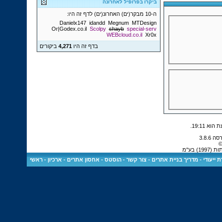
ביקרו בפרופיל לאחרונה
ה-10 מבקר(ים) האחרונ(ים) לדף זה היו:
Danielx147
idandd
Megnum
MTDesign
Or|Godex.co.il
Scolpy
shayb
special-serv
WEBcloud.co.il
Xr0x
בדף זה היו
4,271
ביקורים
.
19:11
©
 בע"מ
 ייעודי
-
מדריך בניית אתרים
-
צור קשר
-
הוסטס - אחסון אתרים
-
ארכיון
-
ראשי