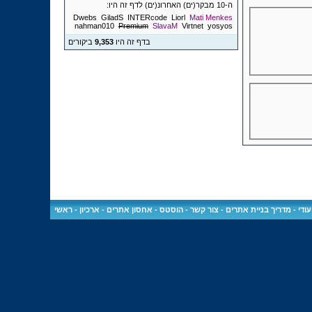
ה-10 מבקר(ים) האחרונ(ים) לדף זה היו:
Dwebs
GiladS
INTERcode
Liorl
Mati Menkes
nahman010
Premium
SlavaM
Virtnet
yosyos
בדף זה היו
9,353
ביקורים
ודי
-
מדריך בניית אתרים
-
צור קשר
-
הוסטס - אחסון אתרים
-
ארכיון
-
ראשי