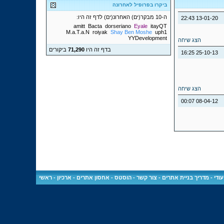
ביקרו בפרופיל לאחרונה
ה-10 מבקר(ים) האחרונ(ים) לדף זה היו:
22:43
13-01-20
amitt
Bacta
dorseriano
Eyale
itayQT
M.a.T.a.N
roiyak
Shay Ben Moshe
uph1
YYDevelopment
הצג שיחה
בדף זה היו
71,290
ביקורים
16:25
25-10-13
הצג שיחה
00:07
08-04-12
ודי
-
מדריך בניית אתרים
-
צור קשר
-
הוסטס - אחסון אתרים
-
ארכיון
-
ראשי