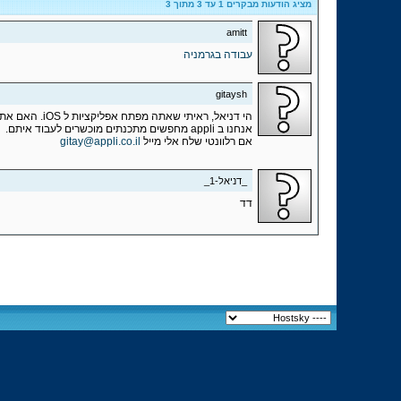
מציג הודעות מבקרים 1 עד
3
מתוך
3
amitt
עבודה בגרמניה
gitaysh
הי דניאל, ראיתי שאתה מפתח אפליקציות ל iOS. האם אתה מחפש עבודה כפרילאנסר? כשכיר? מאיפה אתה בארץ?
אנחנו ב appli מחפשים מתכנתים מוכשרים לעבוד איתם.
אם רלוונטי שלח אלי מייל
gitay@appli.co.il
_דניאל-1_
דד