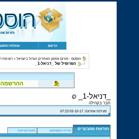
הרשם
שאלות ותשוב
הוסטס - פורום אחסון האתרים הגדול בישראל
>
רשימת ח
הפרופיל של _דניאל-1_
ההרשמה לפור
_דניאל-1_
חבר בקהילה
פעילות אחרונה:
03-10-17
07:23
הודעות ממבקרים
אודות המשתמש
סטטיסטיקות