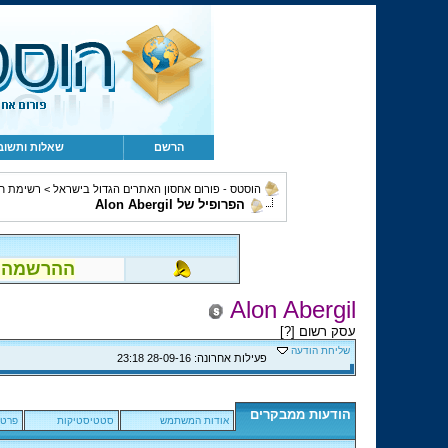
הרשם
שאלות ותשוב
הוסטס - פורום אחסון האתרים הגדול בישראל
>
רשימת ח
הפרופיל של Alon Abergil
ההרשמה לפור
Alon Abergil
עסק רשום [
?
]
שליחת הודעה
פעילות אחרונה:
28-09-16
23:18
הודעות ממבקרים
אודות המשתמש
סטטיסטיקות
פרטי