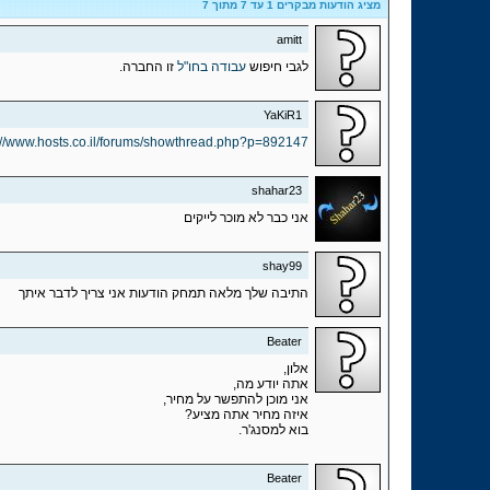
מציג הודעות מבקרים 1 עד
7
מתוך
7
amitt
לגבי חיפוש
עבודה בחו"ל
זו החברה.
YaKiR1
://www.hosts.co.il/forums/showthread.php?p=892147
shahar23
אני כבר לא מוכר לייקים
shay99
התיבה שלך מלאה תמחק הודעות אני צריך לדבר איתך
Beater
אלון,
אתה יודע מה,
אני מוכן להתפשר על מחיר,
איזה מחיר אתה מציע?
בוא למסנג'ר.
Beater