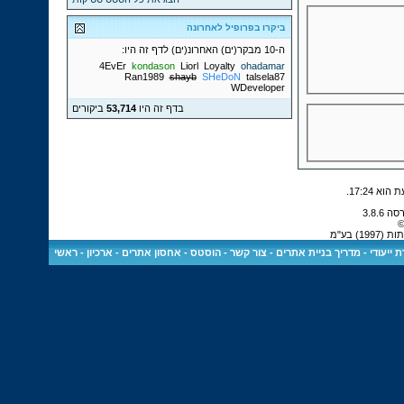
ביקרו בפרופיל לאחרונה
ה-10 מבקר(ים) האחרונ(ים) לדף זה היו:
4EvEr
kondason
Liorl
Loyalty
ohadamar
Ran1989
shayb
SHeDoN
talsela87
WDeveloper
בדף זה היו
53,714
ביקורים
.
17:24
©
) בע"מ
 ייעודי
-
מדריך בניית אתרים
-
צור קשר
-
הוסטס - אחסון אתרים
-
ארכיון
-
ראשי