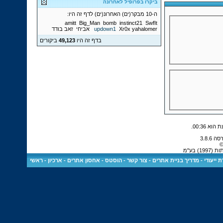
ביקרו בפרופיל לאחרונה
ה-10 מבקר(ים) האחרונ(ים) לדף זה היו:
amitt
Big_Man
bomb
instinct21
SwfIt
yahalomer
Xr0x
updown1
אביחי
זאב בודד
בדף זה היו
49,123
ביקורים
.
00:36
©
 בע"מ
 ייעודי
-
מדריך בניית אתרים
-
צור קשר
-
הוסטס - אחסון אתרים
-
ארכיון
-
ראשי