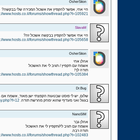
OsherSiton
היי אחי, אפשר להקפיץ את אשכול המכירה שלי בבקשה?
p://www.hosts.co.il/forums/showthread.php?t=105921
SlavaM
היי אחי אפשר להקפיץ בבקשה אשכול זה?
p://www.hosts.co.il/forums/showthread.php?t=105658
OsherSiton
אהלן אחי
אשמח עם תקפיץ / תגיב לי את האשכול
תודה לך!
p://www.hosts.co.il/forums/showthread.php?t=105384
Dr.Bug
שלום, יש לי פוסט שבטעות הקפצתי ישן מאוד, אשמח אם ת
בגוגל ואני מעדיף שהוא ימחק מהרשת תודה.
lay.php?f=12
NanoSIM
אהלן גבר
אשמח עם תגיב לי//תקפיץ לי את האשכול
תודה רבה.
p://www.hosts.co.il/forums/showthread.php?t=102483