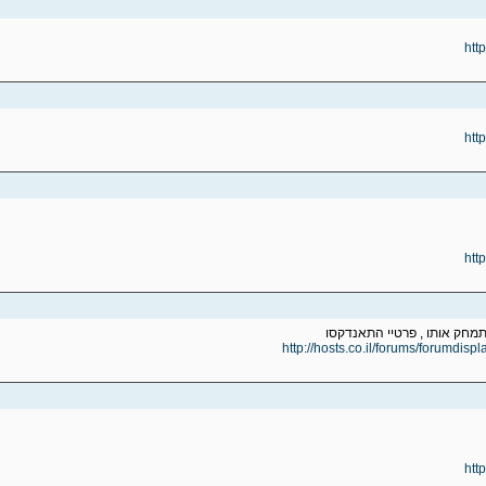
htt
htt
htt
מחק אותו , פרטיי התאנדקסו
http://hosts.co.il/forums/forumdisp
htt