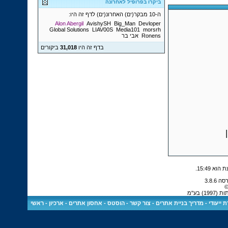
ביקרו בפרופיל לאחרונה
ה-10 מבקר(ים) האחרונ(ים) לדף זה היו:
Alon Abergil
AvishySH
Big_Man
Devloper
Global Solutions
LIAV00S
Media101
morsrh
Ronens
אבי בר
בדף זה היו
31,018
ביקורים
.
15:49
©
 בע"מ
 ייעודי
-
מדריך בניית אתרים
-
צור קשר
-
הוסטס - אחסון אתרים
-
ארכיון
-
ראשי