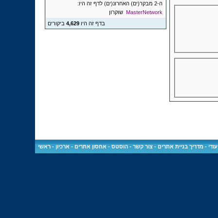
ה-2 מבקר(ים) האחרונ(ים) לדף זה היו:
MasterNetwork
שוקרון
בדף זה היו
4,629
ביקורים
ודי
-
מדריך בניית אתרים
-
צור קשר
-
הוסטס - אחסון אתרים
-
ארכיון
-
ראשי