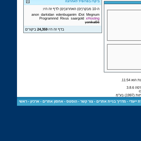
ביקרו בפרופיל לאחרונה
ה-10 מבקר(ים) האחרונ(ים) לדף זה היו:
anon
darkidan
edenbuganim
iDot
Megnum
Programnnd
Rivus
saargold
xHosting
yonikal56
בדף זה היו
24,359
ביקורים
.
11:54
©
 בע"מ
 ייעודי
-
מדריך בניית אתרים
-
צור קשר
-
הוסטס - אחסון אתרים
-
ארכיון
-
ראשי