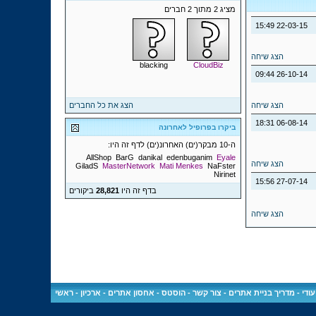
מציג 2 מתוך 2 חברים
15:49
22-03-15
הצג שיחה
blacking
CloudBiz
09:44
26-10-14
הצג שיחה
הצג את כל החברים
18:31
06-08-14
ביקרו בפרופיל לאחרונה
ה-10 מבקר(ים) האחרונ(ים) לדף זה היו:
AllShop
BarG
danikal
edenbuganim
Eyale
הצג שיחה
GiladS
MasterNetwork
Mati Menkes
NaFster
Nirinet
15:56
27-07-14
בדף זה היו
28,821
ביקורים
הצג שיחה
ודי
-
מדריך בניית אתרים
-
צור קשר
-
הוסטס - אחסון אתרים
-
ארכיון
-
ראשי