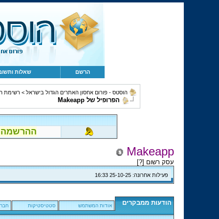
הרשם
שאלות ותשוב
הוסטס - פורום אחסון האתרים הגדול בישראל
>
רשימת ח
הפרופיל של Makeapp
ההרשמה לפור
Makeapp
עסק רשום [
?
]
פעילות אחרונה:
25-10-25
16:33
הודעות ממבקרים
אודות המשתמש
סטטיסטיקות
חברי