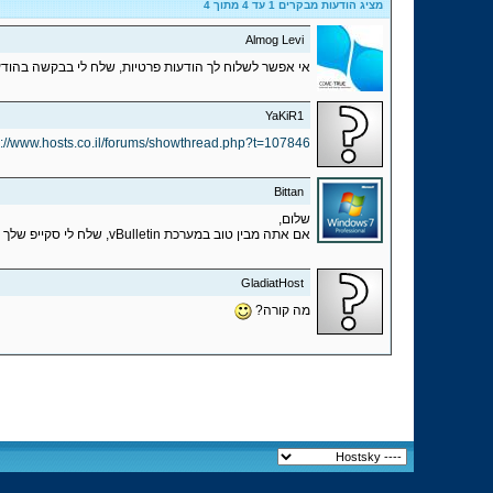
מציג הודעות מבקרים 1 עד
4
מתוך
4
Almog Levi
אי אפשר לשלוח לך הודעות פרטיות, שלח לי בבקשה בהוד
YaKiR1
p://www.hosts.co.il/forums/showthread.php?t=107846
Bittan
שלום,
אם אתה מבין טוב במערכת vBulletin, שלח לי סקייפ שלך בפרטי.
GladiatHost
מה קורה?