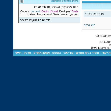
ביקרו בפרופיל לאחרונה
ה-10 מבקר(ים) האחרונ(ים) לדף זה היו:
Coders
daromri
Devim | Yuval
Devloper
Eyale
19:11
02-07-13
Haimz
Programnnd
Sane
solcito
yortem
בדף זה היו
29,261
ביקורים
הצג שיחה
.
23:34
©
 בע"מ
 ייעודי
-
מדריך בניית אתרים
-
צור קשר
-
הוסטס - אחסון אתרים
-
ארכיון
-
ראשי