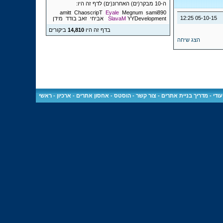
ה-10 מבקר(ים) האחרונ(ים) לדף זה היו:
amitt
ChaoscripT
Eyale
Megnum
sami890
12:25
05-10-15
YYDevelopment
SlavaM
אביחי
זאב בודד
מידן
בדף זה היו
14,810
ביקורים
הצג שיחה
ודי
-
מדריך בניית אתרים
-
צור קשר
-
הוסטס - אחסון אתרים
-
ארכיון
-
ראשי