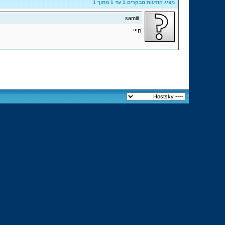
מציג הודעות מבקרים 1 עד
1
מתוך
1
samiii
הייי