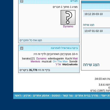
חברים
מציג 1 מתוך 1 חברים
19:12
20-03-10
הצג שיחה
Dynamo
13:47
01-02-10
הצג את כל החברים
ביקרו בפרופיל לאחרונה
ה-10 מבקר(ים) האחרונ(ים) לדף זה היו:
baraka121
Dynamo
edenbuganim
Kuchi
Mati
Menkes
muzicali
Ori The Man
Somdir
הצג שיחה
WizCraft.info
אדיר
בדף זה היו
35,778
ביקורים
.
04:03
©
 בע"מ
 ייעודי
-
מדריך בניית אתרים
-
צור קשר
-
הוסטס - אחסון אתרים
-
ארכיון
-
ראשי