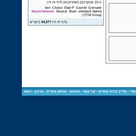
ה-10 מבקר(ים) האחרונ(ים) לדף זה היו:
ben
Choice
Elad-P
Gavriel
Grenade
MasterNetwork
Neutral
Shart
shimlash
Valred
| OTM Group
בדף זה היו
54,577
ביקורים
ודי
-
מדריך בניית אתרים
-
צור קשר
-
הוסטס - אחסון אתרים
-
ארכיון
-
ראשי