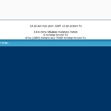
כל הזמנים הם GMT +2. הזמן כעת הוא
14:16
.
מופעל באמצעות VBulletin גרסה 3.8.6
כל הזכויות שמורות ©
כל הזכויות שמורות לסולל יבוא ורשתות (1997) בע"מ
-
שרת ייע