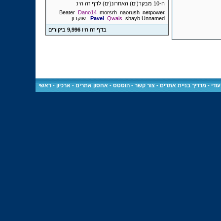
ה-10 מבקר(ים) האחרונ(ים) לדף זה היו:
Beater
Dano14
morsrh
naorush
netpower
Unnamed
shayb
Qwais
Pavel
שוקרון
בדף זה היו
9,996
ביקורים
ודי
-
מדריך בניית אתרים
-
צור קשר
-
הוסטס - אחסון אתרים
-
ארכיון
-
ראשי