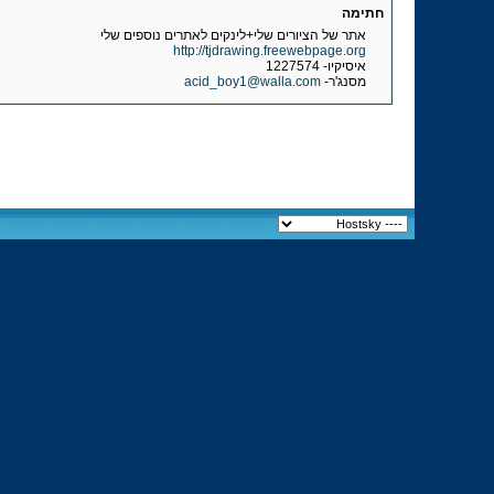
חתימה
אתר של הציורים שלי+לינקים לאתרים נוספים שלי
http://tjdrawing.freewebpage.org
איסיקיו- 1227574
מסנג'ר-
acid_boy1@walla.com