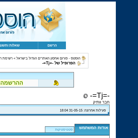
הרשם
שאלות ותשוב
הוסטס - פורום אחסון האתרים הגדול בישראל
>
רשימת ח
הפרופיל של -=Tj=-
ההרשמה לפור
-=Tj=-
חבר וותיק
פעילות אחרונה:
31-05-15
18:04
אודות המשתמש
סטטיסטיקות