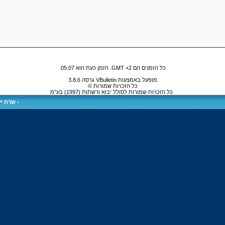
כל הזמנים הם GMT +2. הזמן כעת הוא
05:07
.
מופעל באמצעות VBulletin גרסה 3.8.6
כל הזכויות שמורות ©
כל הזכויות שמורות לסולל יבוא ורשתות (1997) בע"מ
-
שרת ייע