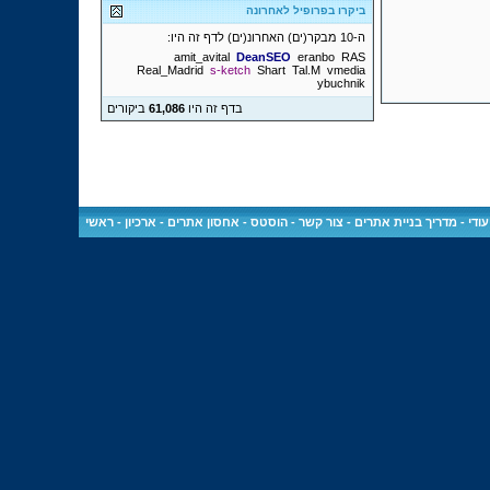
ביקרו בפרופיל לאחרונה
ה-10 מבקר(ים) האחרונ(ים) לדף זה היו:
amit_avital
DeanSEO
eranbo
RAS
Real_Madrid
s-ketch
Shart
Tal.M
vmedia
ybuchnik
בדף זה היו
61,086
ביקורים
ודי
-
מדריך בניית אתרים
-
צור קשר
-
הוסטס - אחסון אתרים
-
ארכיון
-
ראשי