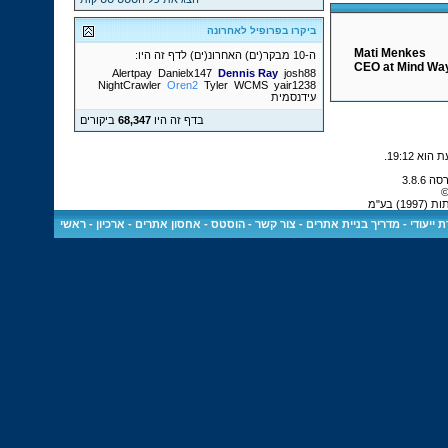
ביקרו בפרופיל לאחרונה
Mati Menkes
ה-10 מבקר(ים) האחרונ(ים) לדף זה היו:
CEO at Mind Wa
Alertpay
Danielx147
Dennis Ray
josh88
NightCrawler
Oren2
Tyler
WCMS
yair1238
עידנסמית
בדף זה היו
68,347
ביקורים
.
19:12
©
 בע"מ
 ייעודי
-
מדריך בניית אתרים
-
צור קשר
-
הוסטס - אחסון אתרים
-
ארכיון
-
ראשי