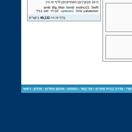
ה-10 מבקר(ים) האחרונ(ים) לדף זה היו:
amitt
Big_Man
bomb
instinct21
SwfIt
yahalomer
Xr0x
updown1
אביחי
זאב בודד
בדף זה היו
49,132
ביקורים
ודי
-
מדריך בניית אתרים
-
צור קשר
-
הוסטס - אחסון אתרים
-
ארכיון
-
ראשי